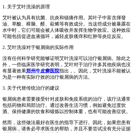
1. 关于艾叶洗澡的原理
艾叶被认为具有抗菌、抗炎和镇痛作用。其叶子中富含揮發
油、草酸、樟脑、醛、萜烯等有效成分。当这些成分被暴露在
水中时，它们可能会被人体吸收并发挥生物学效应。这种效应
可能包括促进血液循环，减轻皮肤瘙痒和红肿等炎症反应。
2. 艾叶洗澡对于银屑病的实际作用
没有任何科学研究能够证明艾叶洗澡可以治疗银屑病。除此之
外，一些临床医学研究表明，艾叶对于治疗许多其他疾病也没
有显著效果
郑州牛皮癣医院
指出，。因此，艾叶洗澡不能被认
为是一种有实际疗效的治疗银屑病的方法。
3. 关于代替传统治疗的建议
银屑病患者需要接受针对皮肤和免疫系统的治疗，该疗法通常
包括药物和局部治疗。通过改善生活习惯，例如避免过度饮
酒、保持健康的饮食和锻炼以控制体重，也有可能改善症状。
然而，这些做法最好在医生的指导下进行。因此，如果您患有
银屑病，请务必寻求医生的帮助，并且不要尝试没有充分证据