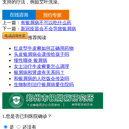
支持的疗法，例如艾叶洗澡。
上一篇：
有银屑病不可以吃什么药
下一篇：
新冠疫苗会不会导致银屑病
推荐阅读
红皮型牛皮癣如何正确用药物
头皮银屑病会遗传给孩子吗
慢性咽炎 银屑病
女士治疗牛皮癣要怎么调理
银屑病和肾虚有关系吗？
和银屑病的人吃饭会传染吗
生物制剂治疗银屑病要住院吗
1.您是否已到医院确诊？
是
还没有