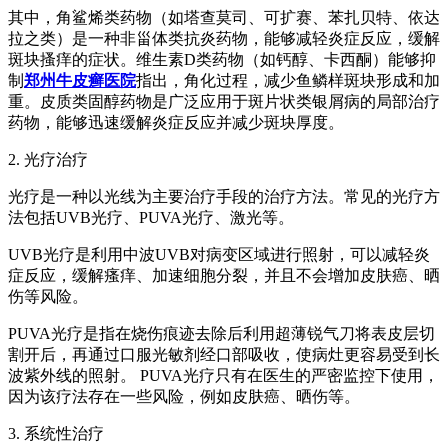
其中，角鲨烯类药物（如塔查莫司、可扩赛、苯扎贝特、依达
拉之类）是一种非甾体类抗炎药物，能够减轻炎症反应，缓解
斑块搔痒的症状。维生素D类药物（如钙醇、卡西酮）能够抑
制
郑州牛皮癣医院
指出，角化过程，减少鱼鳞样斑块形成和加
重。皮质类固醇药物是广泛应用于斑片状类银屑病的局部治疗
药物，能够迅速缓解炎症反应并减少斑块厚度。
2. 光疗治疗
光疗是一种以光线为主要治疗手段的治疗方法。常见的光疗方
法包括UVB光疗、PUVA光疗、激光等。
UVB光疗是利用中波UVB对病变区域进行照射，可以减轻炎
症反应，缓解瘙痒、加速细胞分裂，并且不会增加皮肤癌、晒
伤等风险。
PUVA光疗是指在烧伤痕迹去除后利用超薄锐气刀将表皮层切
割开后，再通过口服光敏剂经口部吸收，使病灶更容易受到长
波紫外线的照射。 PUVA光疗只有在医生的严密监控下使用，
因为该疗法存在一些风险，例如皮肤癌、晒伤等。
3. 系统性治疗