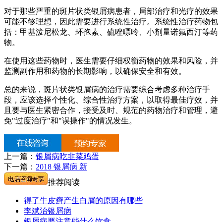
对于那些严重的斑片状类银屑病患者，局部治疗和光疗的效果
可能不够理想，因此需要进行系统性治疗。系统性治疗药物包
括：甲基泼尼松龙、环孢素、硫唑嘌呤、小剂量诺氟西汀等药
物。
在使用这些药物时，医生需要仔细权衡药物的效果和风险，并
监测副作用和药物的长期影响，以确保安全和有效。
总的来说，斑片状类银屑病的治疗需要综合考虑多种治疗手
段，应该选择个性化、综合性治疗方案，以取得最佳疗效，并
且要与医生紧密合作，接受及时、规范的药物治疗和管理，避
免"过度治疗"和"误操作"的情况发生。
上一篇：
银屑病吃韭菜鸡蛋
下一篇：
2018 银屑病 新
推荐阅读
得了牛皮癣产生白屑的原因有哪些
李斌治银屑病
银屑病要注意些什么饮食