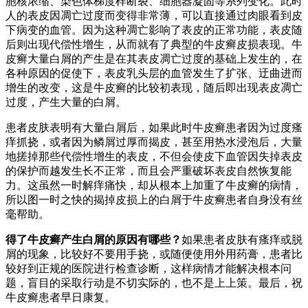
胞核浓缩、染色体梯度样断裂、细胞器凝固等系列变化。此时
人的表皮因凋亡过度而变得非常薄，可以直接通过肉眼看到皮
下病变的血管。因为这种凋亡影响了表皮的正常功能，表皮随
后则出现代偿性增生，从而就有了典型的牛皮癣皮损表现。牛
皮癣大量白屑的产生是在其表皮凋亡过度的基础上发生的，在
各种原因的促使下，表皮乳头层的血管发生了扩张、迂曲进而
增生的改变，这是牛皮癣的比较初表现，随后即出现表皮凋亡
过度，产生大量的白屑。
患者皮肤表明有大量白屑后，如果此时牛皮癣患者因为过度瘙
痒抓挠，或者因为鳞屑过厚而揭皮，甚至用热水浸泡后，大量
地搓掉那些代偿性增生的表皮，不但会使皮下血管因失掉表皮
的保护而越发生长不正常，而且会严重破坏表皮自然恢复能
力。这虽然一时解痒痛快，却从根本上加重了牛皮癣的病情，
所以图一时之快的揭掉皮损上的白屑于牛皮癣患者自身没有丝
毫帮助。
得了牛皮癣产生白屑的原因有哪些？
如果患者皮肤有瘙痒或脱
屑的现象，比较好不要用手挠，或随便使用外用药膏，患者比
较好到正规的医院进行检查诊断，这样病情才能解决根本问
题，盲目的采取行动是不切实际的，也不是上上策。最后，祝
牛皮癣患者早日康复。