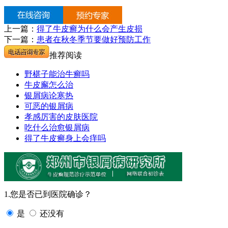
上一篇：
得了牛皮癣为什么会产生皮损
下一篇：
患者在秋冬季节要做好预防工作
推荐阅读
野椹子能治牛癣吗
牛皮廨怎么治
银屑病论寒热
可恶的银屑病
孝感厉害的皮肤医院
吃什么治愈银屑病
得了牛皮癣身上会痒吗
1.您是否已到医院确诊？
是
还没有