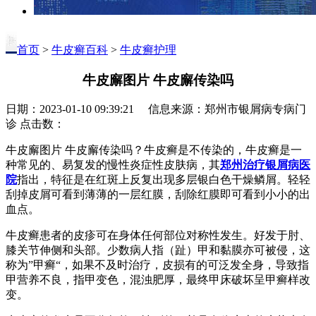
首页
>
牛皮癣百科
>
牛皮癣护理
牛皮廨图片 牛皮廨传染吗
日期：2023-01-10 09:39:21 信息来源：郑州市银屑病专病门
诊 点击数：
牛皮廨图片 牛皮廨传染吗？牛皮癣是不传染的，牛皮癣是一
种常见的、易复发的慢性炎症性皮肤病，其
郑州治疗银屑病医
院
指出，特征是在红斑上反复出现多层银白色干燥鳞屑。轻轻
刮掉皮屑可看到薄薄的一层红膜，刮除红膜即可看到小小的出
血点。
牛皮癣患者的皮疹可在身体任何部位对称性发生。好发于肘、
膝关节伸侧和头部。少数病人指（趾）甲和黏膜亦可被侵，这
称为”甲癣“，如果不及时治疗，皮损有的可泛发全身，导致指
甲营养不良，指甲变色，混浊肥厚，最终甲床破坏呈甲癣样改
变。