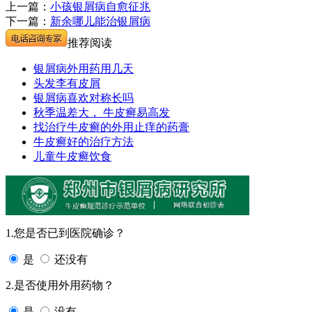
上一篇：
小孩银屑病自愈征兆
下一篇：
新余哪儿能治银屑病
推荐阅读
银屑病外用药用几天
头发李有皮屑
银屑病喜欢对称长吗
秋季温差大， 牛皮癣易高发
找治疗牛皮癣的外用止痒的药膏
牛皮癣好的治疗方法
儿童牛皮癣饮食
1.您是否已到医院确诊？
是
还没有
2.是否使用外用药物？
是
没有