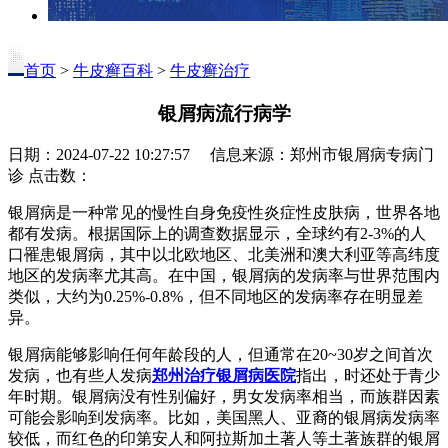
首页
>
牛皮癣百科
>
牛皮癣治疗
银屑病流行病学
日期：2024-07-22 10:27:57 信息来源：郑州市银屑病专病门
诊 点击数：
银屑病是一种常见的慢性自身免疫性炎症性皮肤病，世界各地
都有发病。根据国际上的调查数据显示，全球约有2-3%的人
口罹患银屑病，其中以北欧地区、北美洲和澳大利亚等高纬度
地区的发病率尤其高。在中国，银屑病的发病率与世界范围内
类似，大约为0.25%-0.8%，但不同地区的发病率存在明显差
异。
银屑病能够影响任何年龄段的人，但通常在20~30岁之间首次
发病，也有些人发病
郑州治疗银屑病医院
指出，时还处于青少
年时期。银屑病没有性别偏好，男女发病率相当，而族群因素
可能会影响到发病率。比如，美国黑人、亚裔的银屑病发病率
较低，而红色的印第安人和阿拉斯加土著人等土著族群的银屑