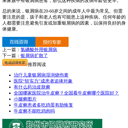
果家族中有银屑病患者，那么这种疾病的发病年龄会更早。
总的来说，银屑病在20-60岁之间的成年人中最为常见。但需
要注意的是，孩子和老人也有可能患上这种疾病。任何年龄的
人都需要注意避免引发或加重银屑病的因素，以保持良好的身
体健康。
上一篇：
氢碘酸外用银屑病
下一篇：
银屑病扩散了
推荐阅读
治疗儿童银屑病湿润烧伤膏
医院“软实力”成患者追捧对象
有什么药治皮肤癣
全国哪家医院治牛皮癣？全国看牛皮癣哪个医院好？
小腿癣图片
牛皮癣患者多吃鸡蛋有助恢复
牛皮癣不能吃鸡肉吗