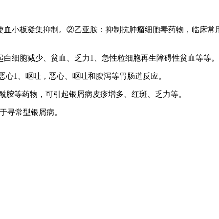
使血小板凝集抑制。②乙亚胺：抑制抗肿瘤细胞毒药物，临床常
。
起白细胞减少、贫血、乏力1、急性粒细胞再生障碍性贫血等等。
轻度恶心1、呕吐，恶心、呕吐和腹泻等胃肠道反应。
磷酰胺等药物，可引起银屑病皮疹增多、红斑、乏力等。
用于寻常型银屑病。