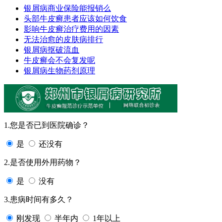
银屑病商业保险能报销么
头部牛皮癣患者应该如何饮食
影响牛皮癣治疗费用的因素
无法治愈的皮肤病排行
银屑病抠破流血
牛皮癣会不会复发呢
银屑病生物药剂原理
1.您是否已到医院确诊？
是
还没有
2.是否使用外用药物？
是
没有
3.患病时间有多久？
刚发现
半年内
1年以上