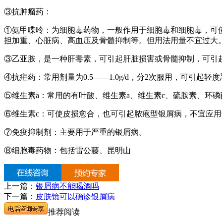
③抗肿瘤药：
①氨甲喋呤：为细胞毒药物，一般作用于细胞毒和细胞毒，可
担加重、心脏病、高血压及骨髓抑制等。但用法用量不宜过大
③乙亚胺，是一种肝毒素，可引起肝脏损害或骨髓抑制，可引
④抗疟药：常用剂量为0.5——1.0g/d，分2次服用，可引起
⑤维生素a：常用的有叶酸、维生素a、维生素c、硫胺素、环
⑥维生素c：可使皮损愈合，也可引起脓疱型银屑病，不宜应
⑦免疫抑制剂：主要用于严重的银屑病。
⑧细胞毒药物：包括雷公藤、昆明山
上一篇：
银屑病不能喝酒吗
下一篇：
皮肤镜可以确诊银屑病
推荐阅读