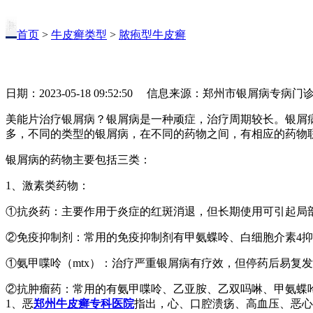
首页
>
牛皮癣类型
>
脓疱型牛皮癣
日期：2023-05-18 09:52:50 信息来源：郑州市银屑病专病门
美能片治疗银屑病？银屑病是一种顽症，治疗周期较长。银屑
多，不同的类型的银屑病，在不同的药物之间，有相应的药物
银屑病的药物主要包括三类：
1、激素类药物：
①抗炎药：主要作用于炎症的红斑消退，但长期使用可引起局
②免疫抑制剂：常用的免疫抑制剂有甲氨蝶呤、白细胞介素4
①氨甲喋呤（mtx）：治疗严重银屑病有疗效，但停药后易复
②抗肿瘤药：常用的有氨甲喋呤、乙亚胺、乙双吗啉、甲氨蝶
1、恶
郑州牛皮癣专科医院
指出，心、口腔溃疡、高血压、恶心