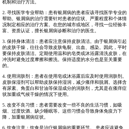
机制和治疗方法。
2. 寻找医学专业帮助：患有银屑病的患者应该寻找医学专业的
帮助。银屑病的治疗需要针对患者的症状、严重程度和个体情
况制定相应的治疗方案。在您的城市或地区，寻找一位经验丰
富、资质认证，擅长银屑病诊断和治疗的医生。
3. 保持身体清洁：患者应注意保持皮肤清洁。由于银屑病引起
的皮肤干燥，往往会导致皮肤龟裂、出血、感染。因此，平时
要保持皮肤清洁。定期使用温和的皂类或沐浴露清洗皮肤，在
冲洗时避免过度摩擦和擦洗。保持适度的水分也是至关重要
的。
4. 使用润肤剂：患者在使用皂或沐浴露后应及时使用润肤剂。
皮肤保湿剂可以帮助皮肤保持湿润，减少瘙痒和脱屑。选择含
有尿素、角蛋白和甘油等保湿成分的润肤剂，尤其是在瘙痒症
状加重或气候干燥的情况下使用。
5. 改变不良习惯：患者需要改变一些不良的生活习惯，如吸
烟、过度饮酒、缺少睡眠等。这些习惯会导致身体免疫力下
降，加重银屑病症状。
6. 饮食注意：饮食是治疗银屑病的重要环节。 患者应该避免