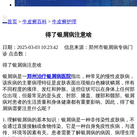
首页
>
牛皮癣百科
>
牛皮癣护理
得了银屑病注意啥
日期：2025-03-03 10:23:42 信息来源：郑州市银屑病专病门
诊 点击数：
得了银屑病注意啥
银屑病是一
郑州治疗银屑病医院
指出，种常见的慢性皮肤病，
该疾病的主要病理特征是皮肤表面出现银白色糠状鳞屑，伴有
不同程度的瘙痒、发红和肿胀。这些症状可以在身体上任何部
位出现，但最常见的是头皮、肘部、膝盖、腰部和髋部。银屑
病对患者的生活质量和身体健康都有重要影响。因此，得了银
屑病需要注意什么呢？
1. 理解银屑病的基本知识：银屑病是一种非传染性皮肤病，不
会通过直接接触或食物传染。它是一种自身免疫性疾病，与遗
传、环境等因素有关。患者需要了解银屑病的病因、病理生理