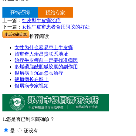
上一篇：
红皮型牛皮癣治疗
下一篇：
女性牛皮癣患者食用阿胶的好处
推荐阅读
女性为什么容易患上牛皮癣
治癣奇人余昌贵联系地址
治疗牛皮癣前一定要找准病因
多烯磷脂酰胆碱胶囊的副作用
银屑病血沉高怎么治疗
银屑病长在腿上
银屑病专家视频
1.您是否已到医院确诊？
是
还没有