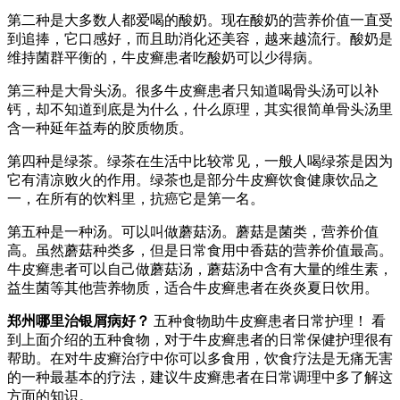
第二种是大多数人都爱喝的酸奶。现在酸奶的营养价值一直受
到追捧，它口感好，而且助消化还美容，越来越流行。酸奶是
维持菌群平衡的，牛皮癣患者吃酸奶可以少得病。
第三种是大骨头汤。很多牛皮癣患者只知道喝骨头汤可以补
钙，却不知道到底是为什么，什么原理，其实很简单骨头汤里
含一种延年益寿的胶质物质。
第四种是绿茶。绿茶在生活中比较常见，一般人喝绿茶是因为
它有清凉败火的作用。绿茶也是部分牛皮癣饮食健康饮品之
一，在所有的饮料里，抗癌它是第一名。
第五种是一种汤。可以叫做蘑菇汤。蘑菇是菌类，营养价值
高。虽然蘑菇种类多，但是日常食用中香菇的营养价值最高。
牛皮癣患者可以自己做蘑菇汤，蘑菇汤中含有大量的维生素，
益生菌等其他营养物质，适合牛皮癣患者在炎炎夏日饮用。
郑州哪里治银屑病好？
五种食物助牛皮癣患者日常护理！ 看
到上面介绍的五种食物，对于牛皮癣患者的日常保健护理很有
帮助。在对牛皮癣治疗中你可以多食用，饮食疗法是无痛无害
的一种最基本的疗法，建议牛皮癣患者在日常调理中多了解这
方面的知识。