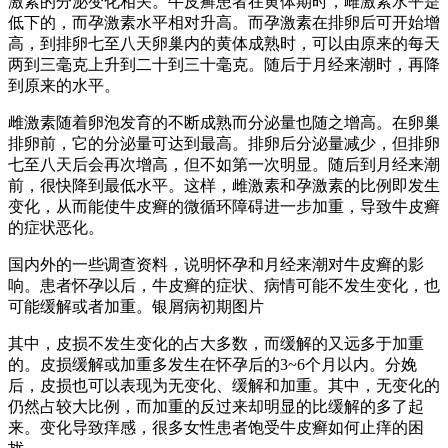
激素的分泌变化相关。牛皮癣患者在黄体期时，雌激素水平是
低下的，而孕激素水平相对升高。而孕激素在排卵后可开始增
高，到排卵七至八天卵巢内的黄体成熟时，可以由原来的每天
两到三毫克上升到二十到三十毫克。随后于月经来潮时，再降
到原来的水平。
雌激素随着卵泡发育的不断成熟而分泌量也随之增高。在卵巢
排卵前，它的分泌量可达到最高。排卵后分泌量减少，但排卵
七至八天后会再次增高，但不如第一次明显。随后到月经来潮
前，很快降到最低水平。这样，雌激素和孕激素的比例即发生
变化，从而能使牛皮癣的微循环障碍进一步加重，导致牛皮癣
的症状恶化。
国内外的一些调查资料，说明怀孕和月经来潮对牛皮癣的影
响。患者怀孕以后，牛皮癣的症状、病情可能不发生变化，也
可能缓解或者加重。银屑病初期图片
其中，皮损不发生变化的占大多数，而缓解的又远多于加重
的。皮损缓解或加重多发生在怀孕后的3~6个月以内。分娩
后，皮损也可以表现为无变化、缓解和加重。其中，无变化的
仍然占较大比例，而加重的反过来却明显的比缓解的多了起
来。变化导致痒感，很多女性患者饱受牛皮癣如何止痒的困