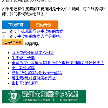
如果您还有
牛皮癣的主要病因是什么
相关疑问，可在线咨询医
师，我们将竭诚为您服务！
上一篇：
什么原因导致牛皮癣的发病.
下一篇：
牛皮癣的发病人群是哪些.
推荐阅读
脸上突然长斑是怎么回事
牛皮璇可传染
全国治疗牛皮癣医院哪个好？银屑病用药后开始掉皮？
小儿副银屑病
寻常型银屑病能吃炒海带丝吗
维生素e乳对银屑病有用么
生甘草治银屑病