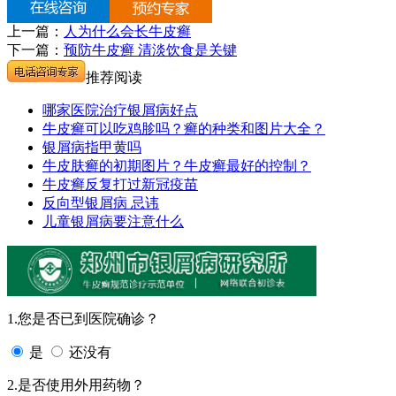
上一篇：
人为什么会长牛皮癣
下一篇：
预防牛皮癣 清淡饮食是关键
推荐阅读
哪家医院治疗银屑病好点
牛皮癣可以吃鸡胗吗？癣的种类和图片大全？
银屑病指甲黄吗
牛皮肤癣的初期图片？牛皮癣最好的控制？
牛皮癣反复打过新冠疫苗
反向型银屑病 忌讳
儿童银屑病要注意什么
1.您是否已到医院确诊？
是
还没有
2.是否使用外用药物？