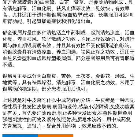
复方青黛胶囊(丸)由青黛、白芷、紫草、丹参等药物组成，具
有清热解毒、活血化瘀、祛风止痒等功效，见效快，有效率
高，尤其适用于进行期银屑病(血热型)患者。长期服用可影响
肝肾功能、引起胃肠道症状和消化道出血。
郁金银屑片是由多种清热活血中药制成，起到清热凉血、活血
化瘀、养血祛风、软坚散结之功效，临床上疗效确切，对进行
期与静止期银屑病有效，并且其有效性不受皮损形态的影响。
消银胶囊具有清热凉血、养血润燥、祛风止痒之功效，适用于
血热风燥型和血虚风燥型银屑病。部分患者服用后可有胃肠道
不适。
银屑灵主要成分为白癣皮、苦参、土茯苓、金银花、蝉蜕、生
地黄等，具有祛风燥湿、清热解毒、活血化瘀之功效。常用于
银屑病的稳定期。部分患者服用后也可。
上述就是对牛皮癣吃什么中成药好的介绍，牛皮癣是一种常见
慢性易于复发性皮肤病,病因与遗传,感染,代谢障碍,免疫功能紊
乱有关，首先要消除顾虑,制止各种诱发因素,在急性期避免用
强烈刺激性的药物及紫外线照射,热肥皂水洗浴，用中成药复
方青黛丸、迪银片，配合外用药物 ，效果应该不错的。