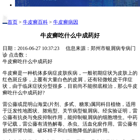
首页
>
牛皮癣百科
>
牛皮癣病因
牛皮癣吃什么中成药好
日期：2016-06-27 10:37:23 信息来源：郑州市银屑病专病门
诊 点击数：
牛皮癣吃什么中成药好
牛皮癣是一种机体多病症皮肤疾病，一般初期症状为皮肤上的
红色斑丘疹，上覆有大量白色的皮屑，还有轻微蜕皮干痒症
状，由于临床症状分型很多，目前尚不能彻底根治，那么牛皮
癣吃什么中成药好?
雷公藤或昆明山海棠(片剂、多甙、糖浆)属同科目植物，适用
于泛发性地图状、脓疱型、关节病型银屑病。经实验证明，雷
公藤有抗炎与免疫抑制作用，能抑制银屑病的细胞增生。中药
学记载，雷公藤有清热解毒、杀虫、活血化瘀作用。雷公藤有
损伤肝肾功能、破坏精子和白细胞降低的副作用。